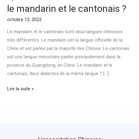
est
le mandarin et le cantonais ?
la
différence
octobre 12, 2022
entre
Le mandarin et le cantonais sont deux langues chinoises
le
très différentes. Le mandarin est la langue officielle de la
mandarin
Chine et est parlée par la majorité des Chinois. Le cantonais
et
est une langue minoritaire parlée principalement dans la
le
province du Guangdong, en Chine. Le mandarin et le
cantonais
cantonais, deux dialectes de la même langue ? […]
?
Lire la suite »