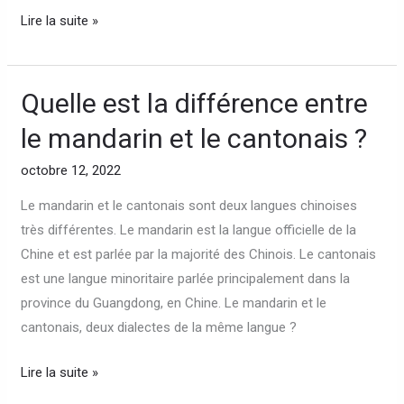
Lire la suite »
Quelle est la différence entre
Quelle
est
le mandarin et le cantonais ?
la
différence
octobre 12, 2022
entre
Le mandarin et le cantonais sont deux langues chinoises
le
très différentes. Le mandarin est la langue officielle de la
mandarin
Chine et est parlée par la majorité des Chinois. Le cantonais
et
est une langue minoritaire parlée principalement dans la
le
province du Guangdong, en Chine. Le mandarin et le
cantonais
cantonais, deux dialectes de la même langue ?
?
Lire la suite »